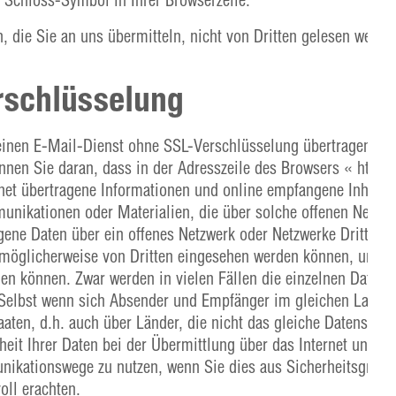
, die Sie an uns übermitteln, nicht von Dritten gelesen werde
rschlüsselung
er einen E-Mail-Dienst ohne SSL-Verschlüsselung übertragen we
en Sie daran, dass in der Adresszeile des Browsers « http://
rnet übertragene Informationen und online empfangene Inhalt
munikationen oder Materialien, die über solche offenen Netzw
ene Daten über ein offenes Netzwerk oder Netzwerke Dritter o
r möglicherweise von Dritten eingesehen werden können, und d
 können. Zwar werden in vielen Fällen die einzelnen Datenp
 Selbst wenn sich Absender und Empfänger im gleichen Land b
staaten, d.h. auch über Länder, die nicht das gleiche Datenschu
eit Ihrer Daten bei der Übermittlung über das Internet und le
unikationswege zu nutzen, wenn Sie dies aus Sicherheitsgründ
oll erachten.