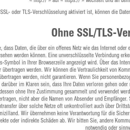
SSL- oder TLS-Verschlüsselung aktiviert ist, können die Daten
Ohne SSL/TLS-Ve
e, dass Daten, die über ein offenes Netz wie das Internet od
sehen werden können. Eine unverschlüsselte Verbindung erkenn
s-Symbol in Ihrer Browserzeile angezeigt wird. Über das Inte
er übertragen werden. Wir können die Vertraulichkeit von Kom
 übertragen werden, nicht garantieren. Wenn Sie personenbezog
h darüber im Klaren sein, dass Ihre Daten verloren gehen ode
edessen ohne Ihre Zustimmung gesammelt und verwendet werden
bertragen, nicht aber die Namen von Absender und Empfänger.
ntransfer über solche Netze oft unkontrolliert auch über Dritt
mizilland. Wir übernehmen keine Verantwortung für die Sicherh
rekte oder indirekte Schäden ab. Wir bitten Sie, andere Komm
notwendig oder sinnv