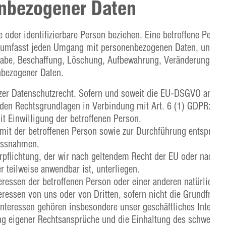
enbezogener Daten
e oder identifizierbare Person beziehen. Eine betroffene Person
ng umfasst jeden Umgang mit personenbezogenen Daten, unabh
gabe, Beschaffung, Löschung, Aufbewahrung, Veränderung, Ve
bezogener Daten.
er Datenschutzrecht. Sofern und soweit die EU-DSGVO anwend
nden Rechtsgrundlagen in Verbindung mit Art. 6 (1) GDPR:
it Einwilligung der betroffenen Person.
s mit der betroffenen Person sowie zur Durchführung entsprech
assnahmen.
Verpflichtung, der wir nach geltendem Recht der EU oder nach 
 teilweise anwendbar ist, unterliegen.
eressen der betroffenen Person oder einer anderen natürlichen
eressen von uns oder von Dritten, sofern nicht die Grundfreih
Interessen gehören insbesondere unser geschäftliches Interess
ung eigener Rechtsansprüche und die Einhaltung des schweizer