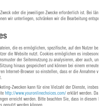
Zweck oder die jeweiligen Zwecke erforderlich ist. Bei längerf
nen wir unterliegen, schränken wir die Bearbeitung entsprech
es
teien, die es ermöglichen, spezifische, auf den Nutzer bezog
tzer die Website nutzt. Cookies ermöglichen es insbesondere,
tensmuster der Seitennutzung zu analysieren, aber auch, unser
-Sitzung hinaus gespeichert und können bei einem erneuten B
ren Internet-Browser so einstellen, dass er die Annahme von 
t.
eting-Zwecken kann für eine Vielzahl der Dienste, insbesond
ite
http://www.youronlinechoices.com/
erklärt werden. Darübe
en erreicht werden. Bitte beachten Sie, dass in diesem Fall n
s genutzt werden können.