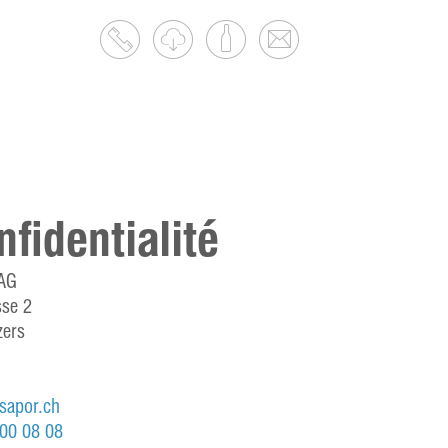
nfidentialité
AG
sse 2
zers
sapor.ch
00 08 08