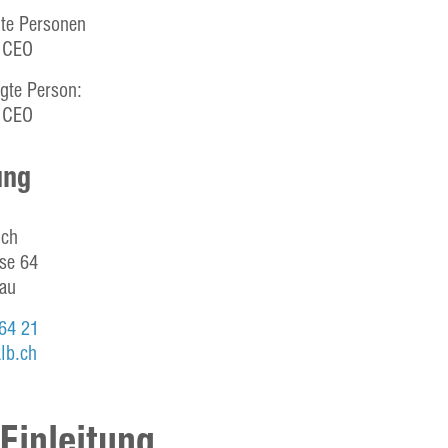
gte Personen
, CEO
gte Person:
, CEO
ung
.ch
se 64
sau
64 21
lb.ch
Einleitung