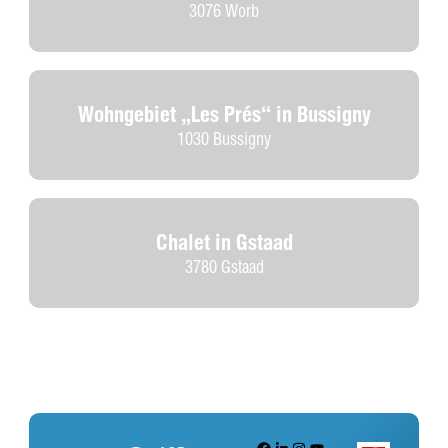
3076 Worb
Wohngebiet „Les Prés“ in Bussigny
1030 Bussigny
Chalet in Gstaad
3780 Gstaad